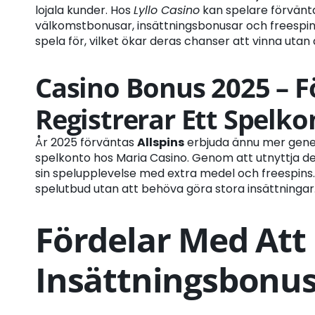
lojala kunder. Hos
Lyllo Casino
kan spelare förvänta 
välkomstbonusar, insättningsbonusar och freespin
spela för, vilket ökar deras chanser att vinna utan
Casino Bonus 2025 – F
Registrerar Ett Spelk
År 2025 förväntas
Allspins
erbjuda ännu mer gener
spelkonto hos Maria Casino. Genom att utnyttja de
sin spelupplevelse med extra medel och freespins. 
spelutbud utan att behöva göra stora insättningar
Fördelar Med Att
Insättningsbonu