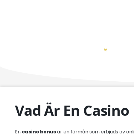
Soliga Bonusar Fö
Hos Maria Casi
May 1, 202
Vad Är En Casino
En
casino bonus
är en förmån som erbjuds av onli