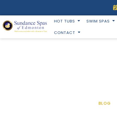
Skip
to
content
HOT TUBS
SWIM SPAS
CONTACT
BLOG