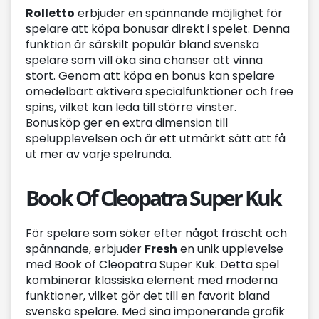
Rolletto
erbjuder en spännande möjlighet för
spelare att köpa bonusar direkt i spelet. Denna
funktion är särskilt populär bland svenska
spelare som vill öka sina chanser att vinna
stort. Genom att köpa en bonus kan spelare
omedelbart aktivera specialfunktioner och free
spins, vilket kan leda till större vinster.
Bonusköp ger en extra dimension till
spelupplevelsen och är ett utmärkt sätt att få
ut mer av varje spelrunda.
Book Of Cleopatra Super Kuk
För spelare som söker efter något fräscht och
spännande, erbjuder
Fresh
en unik upplevelse
med Book of Cleopatra Super Kuk. Detta spel
kombinerar klassiska element med moderna
funktioner, vilket gör det till en favorit bland
svenska spelare. Med sina imponerande grafik