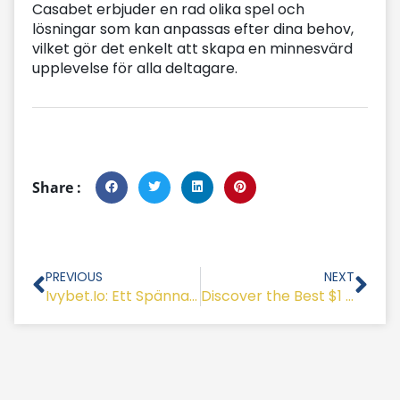
Casabet erbjuder en rad olika spel och
lösningar som kan anpassas efter dina behov,
vilket gör det enkelt att skapa en minnesvärd
upplevelse för alla deltagare.
Share :
Prev
Nex
PREVIOUS
NEXT
Ivybet.Io: Ett Spännande Casino Gratis Bonus Utan Insättning
Discover the Best $1 Deposit Free Spins Casinos in Canada