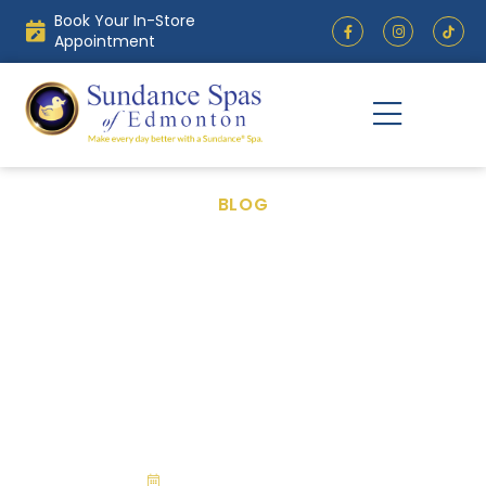
Skip
Book Your In-Store
F
I
to
a
n
Appointment
c
s
content
e
t
b
a
o
g
o
r
k
a
-
m
f
BLOG
Corsaza: Upptäck
Spänningen Med Gratis
Slots Och Turning Totems
Kasinospel
September 22, 2025