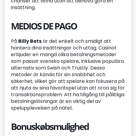
chanser att vinna utan att behöva göra en
insättning.
MEDIOS DE PAGO
På
Billy Bets
är det enkelt och smidigt att
hantera dina insättningar och uttag. Casinot
erbjuder en mängd olika betalningsmetoder
som passar svenska spelare, inklusive populära
alternativ som Swish och Trustly. Dessa
metoder är kända för sin snabbhet och
säkerhet, vilket gör att spelare kan fokusera på
att njuta av sina favoritspel utan att oroa sig för
transaktionsproblem. Att ha tillgång till pålitliga
betalningslösningar är en viktig del av
spelupplevelsen på nätet.
Bonuskøbsmulighed