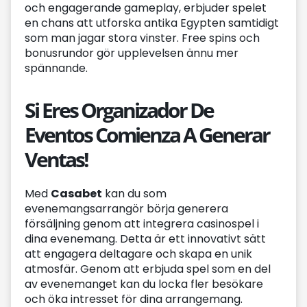
och engagerande gameplay, erbjuder spelet
en chans att utforska antika Egypten samtidigt
som man jagar stora vinster. Free spins och
bonusrundor gör upplevelsen ännu mer
spännande.
Si Eres Organizador De
Eventos Comienza A Generar
Ventas!
Med
Casabet
kan du som
evenemangsarrangör börja generera
försäljning genom att integrera casinospel i
dina evenemang. Detta är ett innovativt sätt
att engagera deltagare och skapa en unik
atmosfär. Genom att erbjuda spel som en del
av evenemanget kan du locka fler besökare
och öka intresset för dina arrangemang.