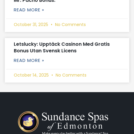
Mr. Pacho Bonus:
READ MORE »
October 31, 2025
No Comments
Letslucky: Upptäck Casinon Med Gratis
Bonus Utan Svensk Licens
READ MORE »
October 14, 2025
No Comments