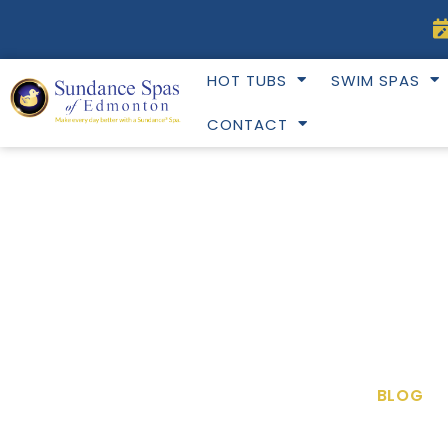
Skip
to
content
HOT TUBS
SWIM SPAS
CONTACT
BLOG