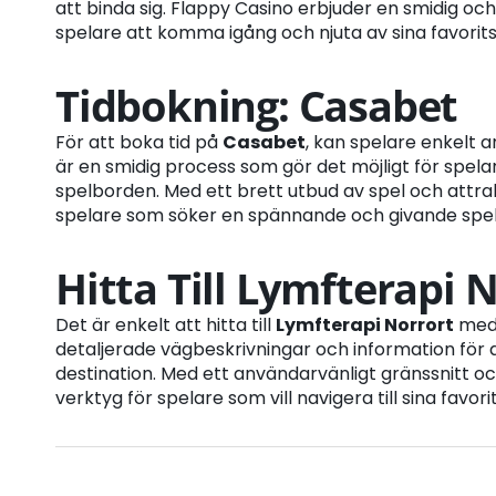
att binda sig. Flappy Casino erbjuder en smidig oc
spelare att komma igång och njuta av sina favorits
Tidbokning: Casabet
För att boka tid på
Casabet
, kan spelare enkelt
är en smidig process som gör det möjligt för spelar
spelborden. Med ett brett utbud av spel och attrak
spelare som söker en spännande och givande spel
Hitta Till Lymfterapi 
Det är enkelt att hitta till
Lymfterapi Norrort
med 
detaljerade vägbeskrivningar och information för a
destination. Med ett användarvänligt gränssnitt o
verktyg för spelare som vill navigera till sina favor