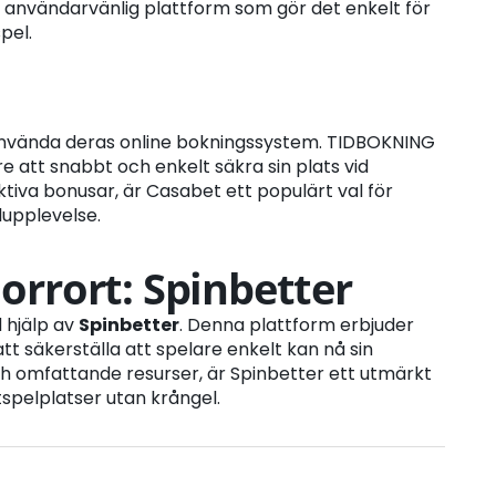
h användarvänlig plattform som gör det enkelt för
pel.
 använda deras online bokningssystem. TIDBOKNING
e att snabbt och enkelt säkra sin plats vid
tiva bonusar, är Casabet ett populärt val för
upplevelse.
Norrort: Spinbetter
hjälp av
Spinbetter
. Denna plattform erbjuder
tt säkerställa att spelare enkelt kan nå sin
ch omfattande resurser, är Spinbetter ett utmärkt
itspelplatser utan krångel.