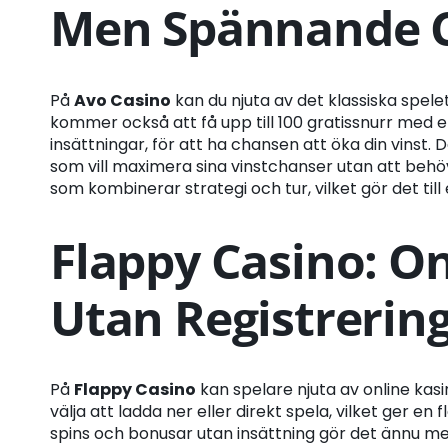
Men Spännande C
På
Avo Casino
kan du njuta av det klassiska spel
kommer också att få upp till 100 gratissnurr med 
insättningar, för att ha chansen att öka din vinst. 
som vill maximera sina vinstchanser utan att behöv
som kombinerar strategi och tur, vilket gör det til
Flappy Casino: On
Utan Registrerin
På
Flappy Casino
kan spelare njuta av online kasi
välja att ladda ner eller direkt spela, vilket ger en
spins och bonusar utan insättning gör det ännu mer