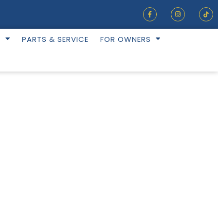
F
I
a
n
c
s
e
t
b
a
E
PARTS & SERVICE
FOR OWNERS
o
g
o
r
k
a
-
m
f