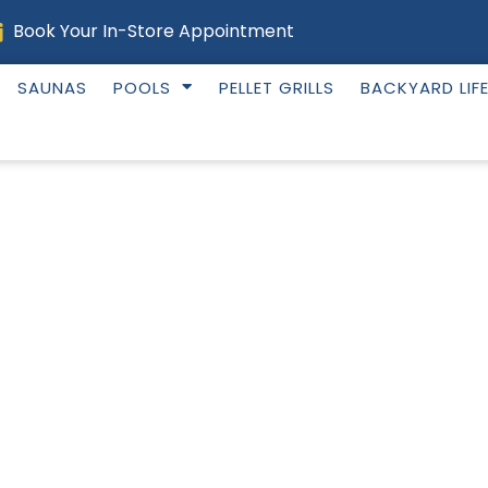
Book Your In-Store Appointment
SAUNAS
POOLS
PELLET GRILLS
BACKYARD LIF